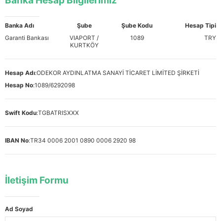
Banka Hesap Bilgilerimiz
Banka Adı
Şube
Şube Kodu
Hesap Tipi
Garanti Bankası
VIAPORT /
1089
TRY
KURTKÖY
Hesap Adı
:
ODEKOR AYDINLATMA SANAYİ TİCARET LİMİTED ŞİRKETİ
Hesap No
:
1089/6292098
Swift Kodu
:
TGBATRISXXX
IBAN No
:
TR34 0006 2001 0890 0006 2920 98
İletişim Formu
Ad Soyad