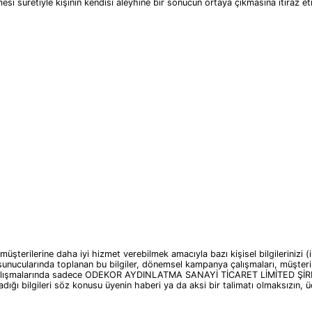
mesi suretiyle kişinin kendisi aleyhine bir sonucun ortaya çıkmasına itiraz e
rine daha iyi hizmet verebilmek amacıyla bazı kişisel bilgilerinizi (isim,
arında toplanan bu bilgiler, dönemsel kampanya çalışmaları, müşteri pro
rma" çalışmalarında sadece ODEKOR AYDINLATMA SANAYİ TİCARET LİMİTED Ş
ı bilgileri söz konusu üyenin haberi ya da aksi bir talimatı olmaksızın, üç