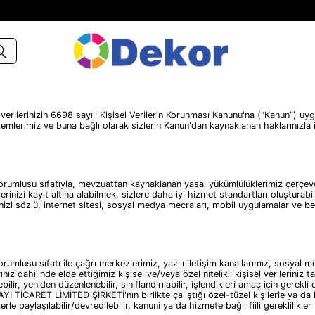
rinizin 6698 sayılı Kişisel Verilerin Korunması Kanunu'na (“Kanun”) uygu
mlerimiz ve buna bağlı olarak sizlerin Kanun'dan kaynaklanan haklarınızla ilg
u sıfatıyla, mevzuattan kaynaklanan yasal yükümlülüklerimiz çerçeves
etlerinizi kayıt altına alabilmek, sizlere daha iyi hizmet standartları ol
rinizi sözlü, internet sitesi, sosyal medya mecraları, mobil uygulamalar ve b
sıfatı ile çağrı merkezlerimiz, yazılı iletişim kanallarımız, sosyal medya 
yınız dahilinde elde ettiğimiz kişisel ve/veya özel nitelikli kişisel verileriniz
lebilir, yeniden düzenlenebilir, sınıflandırılabilir, işlendikleri amaç için gere
 TİCARET LİMİTED ŞİRKETİ'nın birlikte çalıştığı özel-tüzel kişilerle ya da
erle paylaşılabilir/devredilebilir, kanuni ya da hizmete bağlı fiili gereklilikler 