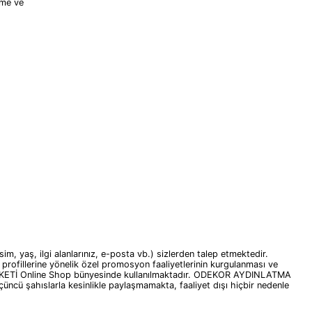
tme ve
 yaş, ilgi alanlarınız, e-posta vb.) sizlerden talep etmektedir.
fillerine yönelik özel promosyon faaliyetlerinin kurgulanması ve
İRKETİ Online Shop bünyesinde kullanılmaktadır. ODEKOR AYDINLATMA
üncü şahıslarla kesinlikle paylaşmamakta, faaliyet dışı hiçbir nedenle