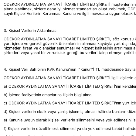
ODEKOR AYDINLATMA SANAYİ TİCARET LİMİTED ŞİRKETİ müşterilerinin marka
altına alabilmek, sizlere daha iyi hizmet standartları oluşturabilmek, 
sayılı Kişisel Verilerin Korunması Kanunu ve ilgili mevzuata uygun olarak kiş
3. Kişisel Verilerin Aktarılması
ODEKOR AYDINLATMA SANAYİ TİCARET LİMİTED ŞİRKETİ, söz konusu kişisel ver
yurt içinde ve gerekli güvenlik önlemlerinin alınması kaydıyla yurt dışında,
hizmetler, fırsat ve olanaklar sunulması ve hizmet kalitesinin artırılması
şirketleri veya yasal bir zorunluluk gereği bu verileri talep etmeye yetkili 
4. Kişisel Veri Sahibinin KVK Kanunu'nun (“Kanun”) 11. maddesinde Sayıla
ODEKOR AYDINLATMA SANAYİ TİCARET LİMİTED ŞİRKETİ ilgili kişilerin aşağ
a) ODEKOR AYDINLATMA SANAYİ TİCARET LİMİTED ŞİRKETİ'nın kendilerine iliş
b) İşleme faaliyetinin amaçlarına ilişkin bilgi alma,
c) ODEKOR AYDINLATMA SANAYİ TİCARET LİMİTED ŞİRKETİ'nın yurt içinde veya
d) Kişisel verilerin eksik veya yanlış işlenmiş olması hâlinde bunların düze
e) Kanun'a uygun olarak kişisel verilerin silinmesini veya yok edilmesini i
f) Kişisel verilerin düzeltilmesi, silinmesi ya da yok edilmesi talebi halinde; 