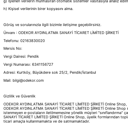
g) İşlenen verilerin münhasıran otomatik sistemler vasıtasıyla analiz edil
h) Kişisel verilerinin birer kopyasını alma.
Görüş ve sorularınızla ilgili bizimle iletişime geçebilirsiniz.
Ünvanı : ODEKOR AYDINLATMA SANAYİ TİCARET LİMİTED ŞİRKETİ
Telefonu: 02163830020
Mersis No:
Vergi Dairesi: Pendik
Vergi Numarası: 6341156727
Adresi: Kurtköy, Büyükdere sok 25/2, Pendik/İstanbul
Mail:
bilgi@odekor.com
Gizlilik ve Güvenlik
ODEKOR AYDINLATMA SANAYİ TİCARET LİMİTED ŞİRKETİ Online Shop, müşterile
ODEKOR AYDINLATMA SANAYİ TİCARET LİMİTED ŞİRKETİ Online Shop sunucul
istenmeyen e-postaların iletilmemesine yönelik müşteri "sınıflandı
SANAYİ TİCARET LİMİTED ŞİRKETİ Online Shop, üyelik formlarından topladığ
ticari amaçla kullanmamakta ve de satmamaktadır.