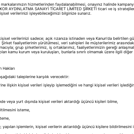
larımızın hizmetlerinden faydalanabilmesi, onayınız halinde kampanyalarım
ODEKOR AYDINLATMA SANAYİ TİCARET LİMİTED ŞİRKETİ ticari ve iş stratejiler
isel verilerinizi işleyebileceğimizi bilginize sunarız.
ilerinizi sadece; açık rızanıza istinaden veya Kanun'da belirtilen güven
 Şirket faaliyetlerinin yürütülmesi, veri sahipleri ile müşterilerimiz arasın
 amacıyla; grup şirketlerimiz, iş ortaklarımız, faaliyetlerimizin gereği anla
olan kamu kurum veya kuruluşları, bunlarla sınırlı olmamak üzere ilgili diğer 
n Hakları
ıdaki taleplerine karşılık verecektir:
kin kişisel verileri işleyip işlemediğini ve hangi kişisel verileri işlediğ
 yurt dışında kişisel verileri aktardığı üçüncü kişileri bilme,
ltilmesini isteme,
steme,
yapılan işlemlerin, kişisel verilerin aktarıldığı üçüncü kişilere bildirilmesini