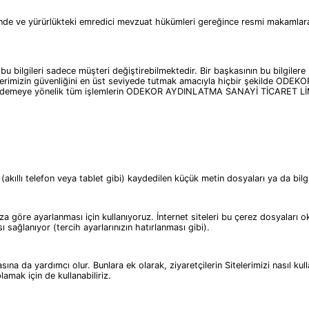
 halinde ve yürürlükteki emredici mevzuat hükümleri gereğince resmi maka
 bu bilgileri sadece müşteri değiştirebilmektedir. Bir başkasının bu bilgil
müşterilerimizin güvenliğini en üst seviyede tutmak amacıyla hiçbir şekil
de ödemeye yönelik tüm işlemlerin ODEKOR AYDINLATMA SANAYİ TİCARET LİM
 (akıllı telefon veya tablet gibi) kaydedilen küçük metin dosyaları ya da bilgi
rınıza göre ayarlanması için kullanıyoruz. İnternet siteleri bu çerez dosyala
sı sağlanıyor (tercih ayarlarınızın hatırlanması gibi).
na da yardımcı olur. Bunlara ek olarak, ziyaretçilerin Sitelerimizi nasıl kulla
lamak için de kullanabiliriz.