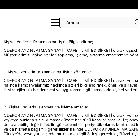
Kişisel Verilerin Korunmasına İlişkin Bilgilendirme;
ODEKOR AYDINLATMA SANAYİ TİCARET LİMİTED ŞİRKETİ olarak kişisel verile
Müşterilerimizi kişisel verileri toplama, işleme, aktarma amacımız ve yönte
1. Kişisel verilerin toplanmasına ilişkin yöntemler
ODEKOR AYDINLATMA SANAYİ TİCARET LİMİTED ŞİRKETİ olarak, veri sorumlus
halinde kampanyalarımız hakkında sizleri bilgilendirmek, öneri ve şikay
iş stratejilerinin belirlenmesi ve uygulanması gibi amaçlarla kişisel verile
2. Kişisel verilerin işlenmesi ve işleme amaçları
ODEKOR AYDINLATMA SANAYİ TİCARET LİMİTED ŞİRKETİ olarak, veri sorumlusu 
ve/veya bunlarla sınırlı olmamak üzere her türlü kanallar aracılığı ile; ona
depolanabilir, değiştirilebilir, güncellenebilir, periyodik olarak kontrol edi
ya da hizmete bağlı fiili gereklilikler halinde ODEKOR AYDINLATMA SANAYİ
Türkiye'de veya yurt dışında mukim olan ilgili 3. kişi gerçek kişi/tüzel kişil