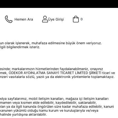
Hemen Ara
Üye Girişi
0
n olarak işlenerek, muhafaza edilmesine büyük önem veriyoruz.
ili bilgilendirmek isteriz.
inde; markalarımızın hizmetlerinden faydalanabilmeniz, onayınız
uşturabilmek, ODEKOR AYDINLATMA SANAYİ TİCARET LİMİTED ŞİRKETİ ticari ve
enzeri vasıtalarla sözlü, yazılı ya da elektronik yöntemlerle toplamaktayız.
sayfalarımız, mobil iletişim kanalları, mağaza içi iletişim kanalları
 tamamen veya kısmen elde edilebilir, kaydedilebilir, saklanabilir,
kli olan ya da ilgili kanunda öngörülen süre kadar muhafaza edilebilir, kanuni
 kanunen yükümlü olduğu kamu kurum ve kuruluşlarıyla ve/veya
halinde yurtdışına aktarılabilir.