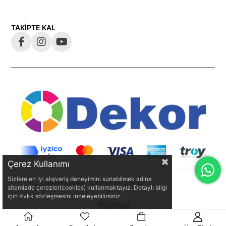
TAKİPTE KAL
Çerez Kullanımı
Sizlere en iyi alışveriş deneyimini sunabilmek adına
© 2025
odekor.com
- Tüm Hakları Saklıdır.
sitemizde çerezler(cookies) kullanmaktayız. Detaylı bilgi
için Kvkk sözleşmesini inceleyebilirsiniz.