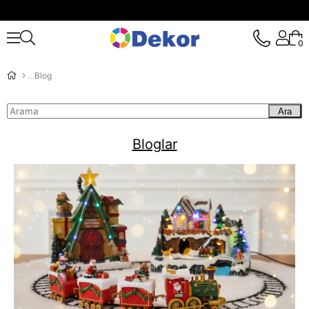
0
Blog
Ara
Bloglar