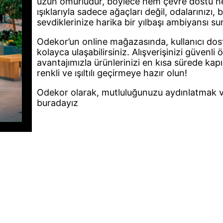
uzun ömürlüdür, böylece hem çevre dostu he
ışıklarıyla sadece ağaçları değil, odalarınızı, 
sevdiklerinize harika bir yılbaşı ambiyansı sun
Odekor’un online mağazasında, kullanıcı dos
kolayca ulaşabilirsiniz. Alışverişinizi güvenl
avantajımızla ürünlerinizi en kısa sürede kapın
renkli ve ışıltılı geçirmeye hazır olun!
Odekor olarak, mutluluğunuzu aydınlatmak ve
buradayız