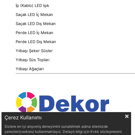
İp (Kablo) LED Işık
Saçak LED İç Mekan
Saçak LED Dış Mekan
Perde LED İç Mekan
Perde LED Dış Mekan
Yılbaşı Şeker Süsler
Yılbaşı Süs Topları
Yılbaşı Ağaçları
Çerez Kullanımı
Sizlere en iyi alışveriş deneyimini sunabilmek adına sitemizde
çerezler(cookies) kullanmaktayız. Detaylı bilgi için Kvkk sözleşmesini