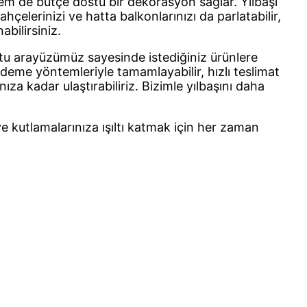
m de bütçe dostu bir dekorasyon sağlar. Yılbaşı
bahçelerinizi ve hatta balkonlarınızı da parlatabilir,
abilirsiniz.
tu arayüzümüz sayesinde istediğiniz ürünlere
i ödeme yöntemleriyle tamamlayabilir, hızlı teslimat
ıza kadar ulaştırabiliriz. Bizimle yılbaşını daha
 kutlamalarınıza ışıltı katmak için her zaman