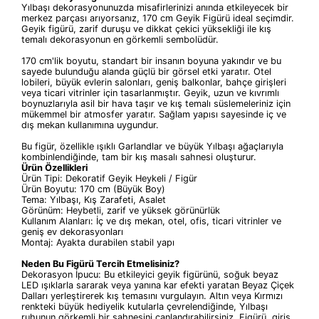
Yılbaşı dekorasyonunuzda misafirlerinizi anında etkileyecek bir
merkez parçası arıyorsanız, 170 cm Geyik Figürü ideal seçimdir.
Geyik figürü, zarif duruşu ve dikkat çekici yüksekliği ile kış
temalı dekorasyonun en görkemli sembolüdür.
170 cm'lik boyutu, standart bir insanın boyuna yakındır ve bu
sayede bulunduğu alanda güçlü bir görsel etki yaratır. Otel
lobileri, büyük evlerin salonları, geniş balkonlar, bahçe girişleri
veya ticari vitrinler için tasarlanmıştır. Geyik, uzun ve kıvrımlı
boynuzlarıyla asil bir hava taşır ve kış temalı süslemeleriniz için
mükemmel bir atmosfer yaratır. Sağlam yapısı sayesinde iç ve
dış mekan kullanımına uygundur.
Bu figür, özellikle ışıklı Garlandlar ve büyük Yılbaşı ağaçlarıyla
kombinlendiğinde, tam bir kış masalı sahnesi oluşturur.
Ürün Özellikleri
Ürün Tipi: Dekoratif Geyik Heykeli / Figür
Ürün Boyutu: 170 cm (Büyük Boy)
Tema: Yılbaşı, Kış Zarafeti, Asalet
Görünüm: Heybetli, zarif ve yüksek görünürlük
Kullanım Alanları: İç ve dış mekan, otel, ofis, ticari vitrinler ve
geniş ev dekorasyonları
Montaj: Ayakta durabilen stabil yapı
Neden Bu Figürü Tercih Etmelisiniz?
Dekorasyon İpucu: Bu etkileyici geyik figürünü, soğuk beyaz
LED ışıklarla sararak veya yanına kar efekti yaratan Beyaz Çiçek
Dalları yerleştirerek kış temasını vurgulayın. Altın veya Kırmızı
renkteki büyük hediyelik kutularla çevrelendiğinde, Yılbaşı
ruhunun görkemli bir sahnesini canlandırabilirsiniz. Figürü, giriş