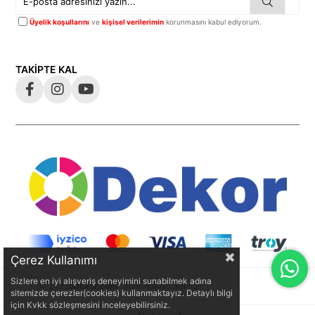
Üyelik koşullarını
ve
kişisel verilerimin
korunmasını kabul ediyorum.
TAKİPTE KAL
Çerez Kullanımı
Sizlere en iyi alışveriş deneyimini sunabilmek adına
© 2025
odekor.com
- Tüm Hakları Saklıdır.
sitemizde çerezler(cookies) kullanmaktayız. Detaylı bilgi
için Kvkk sözleşmesini inceleyebilirsiniz.