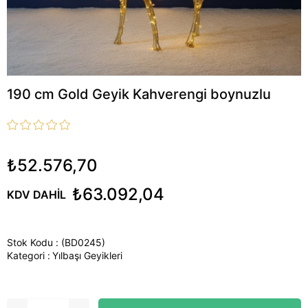
190 cm Gold Geyik Kahverengi boynuzlu
₺52.576,70
₺63.092,04
KDV DAHIL
Stok Kodu
(BD0245)
Kategori :
Yılbaşı Geyikleri