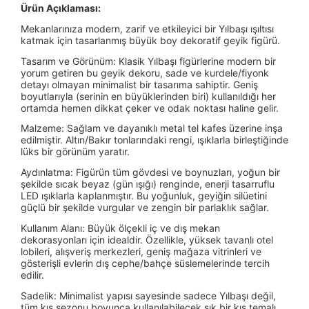
Ürün Açıklaması:
Mekanlarınıza modern, zarif ve etkileyici bir Yılbaşı ışıltısı
katmak için tasarlanmış büyük boy dekoratif geyik figürü.
Tasarım ve Görünüm: Klasik Yılbaşı figürlerine modern bir
yorum getiren bu geyik dekoru, sade ve kurdele/fiyonk
detayı olmayan minimalist bir tasarıma sahiptir. Geniş
boyutlarıyla (serinin en büyüklerinden biri) kullanıldığı her
ortamda hemen dikkat çeker ve odak noktası haline gelir.
Malzeme: Sağlam ve dayanıklı metal tel kafes üzerine inşa
edilmiştir. Altın/Bakır tonlarındaki rengi, ışıklarla birleştiğinde
lüks bir görünüm yaratır.
Aydınlatma: Figürün tüm gövdesi ve boynuzları, yoğun bir
şekilde sıcak beyaz (gün ışığı) renginde, enerji tasarruflu
LED ışıklarla kaplanmıştır. Bu yoğunluk, geyiğin silüetini
güçlü bir şekilde vurgular ve zengin bir parlaklık sağlar.
Kullanım Alanı: Büyük ölçekli iç ve dış mekan
dekorasyonları için idealdir. Özellikle, yüksek tavanlı otel
lobileri, alışveriş merkezleri, geniş mağaza vitrinleri ve
gösterişli evlerin dış cephe/bahçe süslemelerinde tercih
edilir.
Sadelik: Minimalist yapısı sayesinde sadece Yılbaşı değil,
tüm kış sezonu boyunca kullanılabilecek şık bir kış temalı