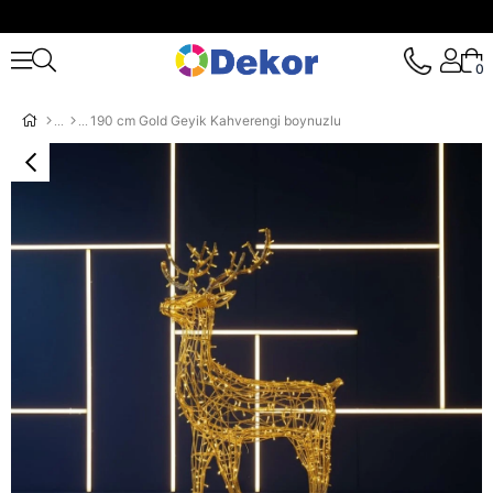
0
190 cm Gold Geyik Kahverengi boynuzlu