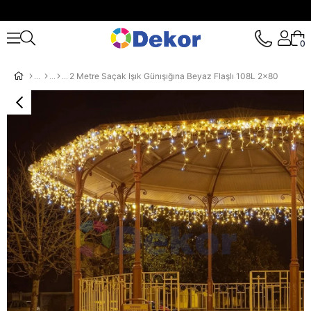
0
2 Metre Saçak Işık Günışığına Beyaz Flaşlı 108L 2x80