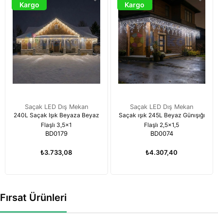
Kargo
Kargo
Saçak LED Dış Mekan
Saçak LED Dış Mekan
240L Saçak Işık Beyaza Beyaz
Saçak ışık 245L Beyaz Günışığı
Flaşlı 3,5x1
Flaşlı 2,5x1,5
BD0179
BD0074
₺3.733,08
₺4.307,40
Fırsat Ürünleri