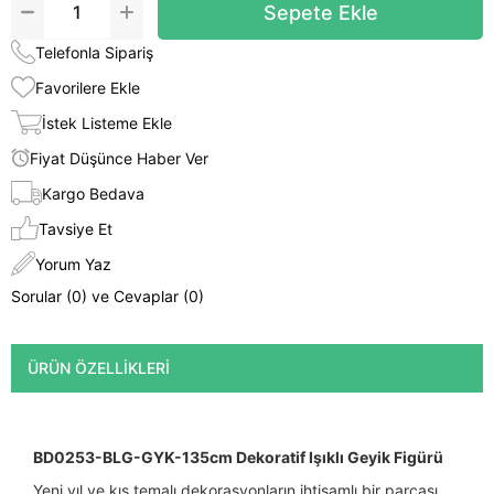
Telefonla Sipariş
Favorilere Ekle
İstek Listeme Ekle
Fiyat Düşünce Haber Ver
Kargo Bedava
Tavsiye Et
Yorum Yaz
Sorular (0) ve Cevaplar (0)
ÜRÜN ÖZELLIKLERI
BD0253-BLG-GYK-135cm Dekoratif Işıklı Geyik Figürü
Yeni yıl ve kış temalı dekorasyonların ihtişamlı bir parçası