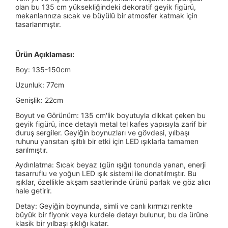
olan bu 135 cm yüksekliğindeki dekoratif geyik figürü,
mekanlarınıza sıcak ve büyülü bir atmosfer katmak için
tasarlanmıştır.
Ürün Açıklaması:
Boy: 135-150cm
Uzunluk: 77cm
Genişlik: 22cm
Boyut ve Görünüm: 135 cm'lik boyutuyla dikkat çeken bu
geyik figürü, ince detaylı metal tel kafes yapısıyla zarif bir
duruş sergiler. Geyiğin boynuzları ve gövdesi, yılbaşı
ruhunu yansıtan ışıltılı bir etki için LED ışıklarla tamamen
sarılmıştır.
Aydınlatma: Sıcak beyaz (gün ışığı) tonunda yanan, enerji
tasarruflu ve yoğun LED ışık sistemi ile donatılmıştır. Bu
ışıklar, özellikle akşam saatlerinde ürünü parlak ve göz alıcı
hale getirir.
Detay: Geyiğin boynunda, simli ve canlı kırmızı renkte
büyük bir fiyonk veya kurdele detayı bulunur, bu da ürüne
klasik bir yılbaşı şıklığı katar.