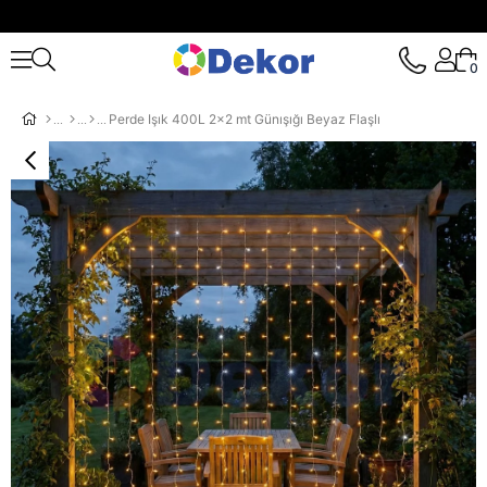
0
Perde Işık 400L 2x2 mt Günışığı Beyaz Flaşlı