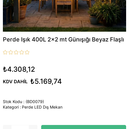
Perde Işık 400L 2x2 mt Günışığı Beyaz Flaşlı
₺4.308,12
₺5.169,74
KDV DAHIL
Stok Kodu
(BD0079)
Kategori :
Perde LED Dış Mekan