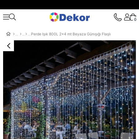
0
Perde Işık 800L 2x4 mt Beyaza Günışığı Flaşlı